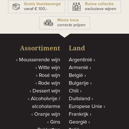
Gratis thuisbezorgd
Ruime collectie
vanaf € 100,-
exclusieve wijnen
Mooie keus
correcte prijzen
Assortiment
Land
Mousserende wijn
Argentinië
Witte wijn
Armenië
Rosé wijn
België
Rode wijn
Bulgarije
Dessert wijn
Chili
Alcoholvrije /
Duitsland
alcoholarme
Europese Unie
Oranje wijn
Frankrijk
Gins
Georgië