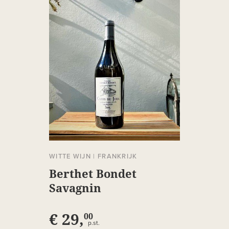
WITTE WIJN
|
FRANKRIJK
Berthet Bondet
Savagnin
€ 29,
00
p.st.