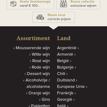
Gratis thuisbezorgd
Ruime collectie
vanaf € 100,-
exclusieve wijnen
Mooie keus
correcte prijzen
Assortiment
Land
Mousserende wijn
Argentinië
Witte wijn
Armenië
Rosé wijn
België
Rode wijn
Bulgarije
Dessert wijn
Chili
Alcoholvrije /
Duitsland
alcoholarme
Europese Unie
Oranje wijn
Frankrijk
Gins
Georgië
Pakketten
Italië