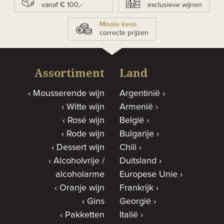
vanaf € 100,-
exclusieve wijnen
Mooie keus
correcte prijzen
Assortiment
Land
Mousserende wijn
Argentinië
Witte wijn
Armenië
Rosé wijn
België
Rode wijn
Bulgarije
Dessert wijn
Chili
Alcoholvrije /
Duitsland
alcoholarme
Europese Unie
Oranje wijn
Frankrijk
Gins
Georgië
Pakketten
Italië