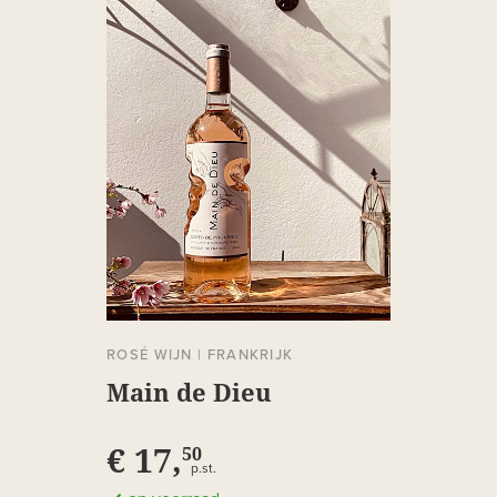
ROSÉ WIJN
|
FRANKRIJK
Main de Dieu
€ 17,
50
p.st.