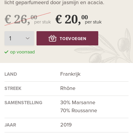
licht geparfumeerd door jasmijn en acacia.
€ 26,
€ 20,
00
00
per stuk
per stuk
TOEVOEGEN
op voorraad
Frankrijk
LAND
Rhône
STREEK
30% Marsanne
SAMENSTELLING
70% Roussanne
2019
JAAR