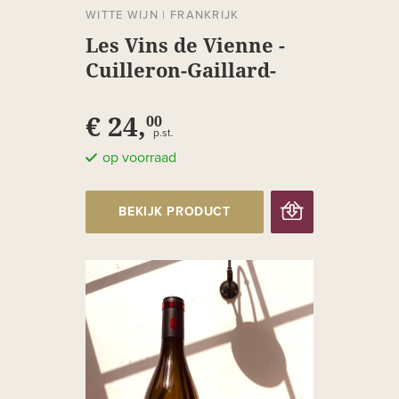
WITTE WIJN
|
FRANKRIJK
Les Vins de Vienne -
Cuilleron-Gaillard-
Villard Saint-Péray
'Les Bialères'
€ 24,
00
p.st.
op voorraad
BEKIJK PRODUCT