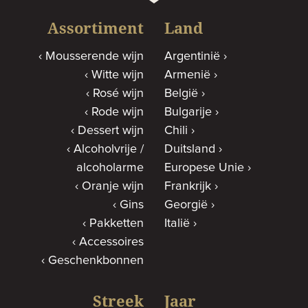
Assortiment
Land
Mousserende wijn
Argentinië
Witte wijn
Armenië
Rosé wijn
België
Rode wijn
Bulgarije
Dessert wijn
Chili
Alcoholvrije /
Duitsland
alcoholarme
Europese Unie
Oranje wijn
Frankrijk
Gins
Georgië
Pakketten
Italië
Accessoires
Geschenkbonnen
Streek
Jaar