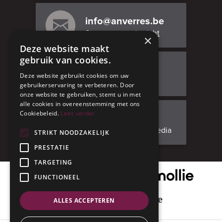
info@anverres.be
Stuur ons een bericht
×
Deze website maakt
gebruik van cookies.
Bezoek ons
Deze website gebruikt cookies om uw
Adresgegevens
gebruikerservaring te verbeteren. Door
onze website te gebruiken, stemt u in met
alle cookies in overeenstemming met ons
Cookiebeleid.
Lees verder
Facebook
Volg ons op social media
STRIKT NOODZAKELIJK
PRESTATIE
TARGETING
Onze veilige betaalpartner
FUNCTIONEEL
Geniet met mate
ALLES ACCEPTEREN