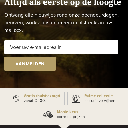
Altijd als eerste op de hoogte
Ontvang alle nieuwtjes rond onze opendeurdagen,
beurzen, workshops en meer rechtstreeks in uw
mailbox.
AANMELDEN
Gratis thuisbezorgd
Ruime collectie
vanaf € 100,-
exclusieve wijnen
Mooie keus
correcte prijzen