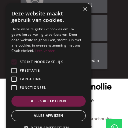
Stuur ons een bericht
×
Deze website maakt
gebruik van cookies.
Bezoek ons
Deze website gebruikt cookies om uw
Adresgegevens
gebruikerservaring te verbeteren. Door
onze website te gebruiken, stemt u in met
alle cookies in overeenstemming met ons
Cookiebeleid.
Lees verder
Facebook
Volg ons op social media
STRIKT NOODZAKELIJK
PRESTATIE
TARGETING
Onze veilige betaalpartner
FUNCTIONEEL
Geniet met mate
ALLES ACCEPTEREN
ALLES AFWIJZEN
© 2015 - 2026 Anverres. Alle rechten voorbehouden.
#codedwithlove by
Codelines
.
DETAILS WEERGEVEN