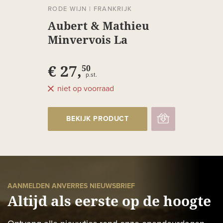
RODE WIJN
|
FRANKRIJK
Aubert & Mathieu
Minvervois La
Livinière
€ 27,
50
p.st.
niet op voorraad
BEKIJK PRODUCT
AANMELDEN ANVERRES NIEUWSBRIEF
Altijd als eerste op de hoogte