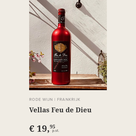
RODE WIJN
|
FRANKRIJK
Vellas Feu de Dieu
€ 19,
95
p.st.