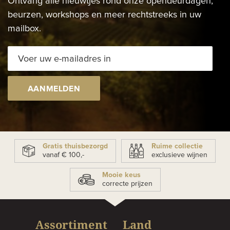
Ontvang alle nieuwtjes rond onze opendeurdagen,
beurzen, workshops en meer rechtstreeks in uw
mailbox.
AANMELDEN
Gratis thuisbezorgd
Ruime collectie
vanaf € 100,-
exclusieve wijnen
Mooie keus
correcte prijzen
Assortiment
Land