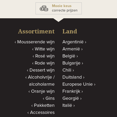
Mooie keus
correcte prijzen
Assortiment
Land
Mousserende wijn
Argentinië
Witte wijn
Armenië
Rosé wijn
België
Rode wijn
Bulgarije
Dessert wijn
Chili
Alcoholvrije /
Duitsland
alcoholarme
Europese Unie
Oranje wijn
Frankrijk
Gins
Georgië
Pakketten
Italië
Accessoires