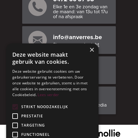
Elke 1e en 3e zondag van
de maand: van 13u tot 17u
of na afspraak
info@anverres.be
Stuur ons een bericht
×
Deze website maakt
gebruik van cookies.
Bezoek ons
Deze website gebruikt cookies om uw
Adresgegevens
gebruikerservaring te verbeteren. Door
onze website te gebruiken, stemt u in met
alle cookies in overeenstemming met ons
Cookiebeleid.
Lees verder
Facebook
Volg ons op social media
STRIKT NOODZAKELIJK
PRESTATIE
TARGETING
Onze veilige betaalpartner
FUNCTIONEEL