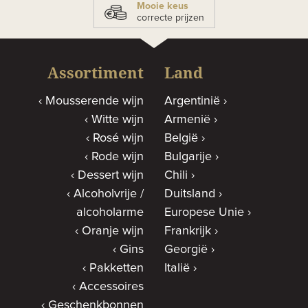
Mooie keus
correcte prijzen
Assortiment
Land
Mousserende wijn
Argentinië
Witte wijn
Armenië
Rosé wijn
België
Rode wijn
Bulgarije
Dessert wijn
Chili
Alcoholvrije /
Duitsland
alcoholarme
Europese Unie
Oranje wijn
Frankrijk
Gins
Georgië
Pakketten
Italië
Accessoires
Geschenkbonnen