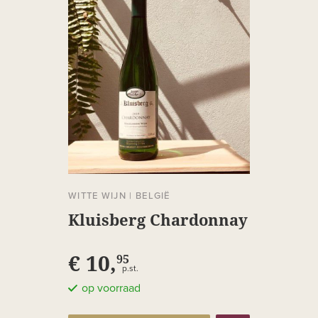
WITTE WIJN
|
BELGIË
Kluisberg Chardonnay
€ 10,
95
p.st.
op voorraad