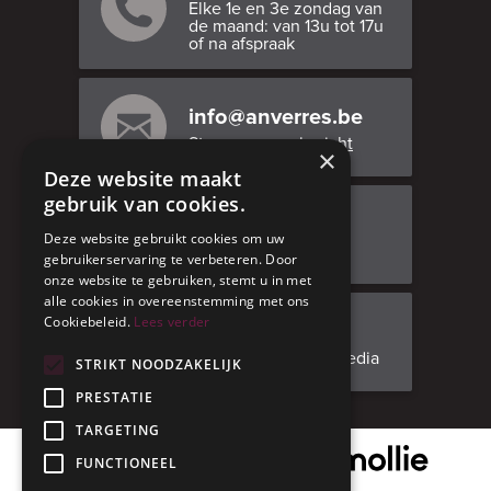
Elke 1e en 3e zondag van
de maand: van 13u tot 17u
of na afspraak
info@anverres.be
Stuur ons een bericht
×
Deze website maakt
gebruik van cookies.
Bezoek ons
Deze website gebruikt cookies om uw
Adresgegevens
gebruikerservaring te verbeteren. Door
onze website te gebruiken, stemt u in met
alle cookies in overeenstemming met ons
Cookiebeleid.
Lees verder
Facebook
Volg ons op social media
STRIKT NOODZAKELIJK
PRESTATIE
TARGETING
Onze veilige betaalpartner
FUNCTIONEEL