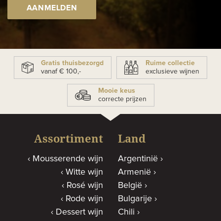
AANMELDEN
Gratis thuisbezorgd
Ruime collectie
vanaf € 100,-
exclusieve wijnen
Mooie keus
correcte prijzen
Assortiment
Land
Mousserende wijn
Argentinië
Witte wijn
Armenië
Rosé wijn
België
Rode wijn
Bulgarije
Dessert wijn
Chili