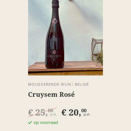
MOUSSERENDE WIJN
|
BELGIË
Cruysem Rosé
€ 25,
€ 20,
00
00
p.st.
p.st.
op voorraad