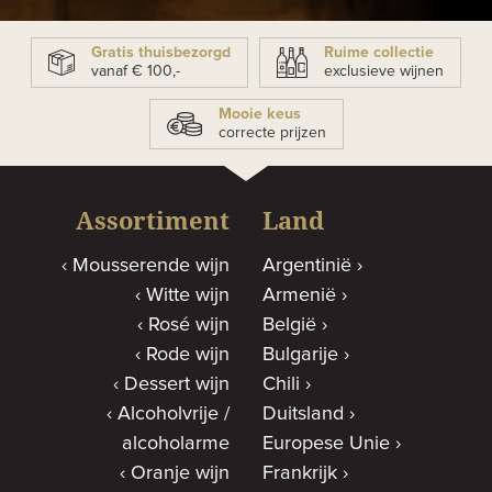
Gratis thuisbezorgd
Ruime collectie
vanaf € 100,-
exclusieve wijnen
Mooie keus
correcte prijzen
Assortiment
Land
Mousserende wijn
Argentinië
Witte wijn
Armenië
Rosé wijn
België
Rode wijn
Bulgarije
Dessert wijn
Chili
Alcoholvrije /
Duitsland
alcoholarme
Europese Unie
Oranje wijn
Frankrijk