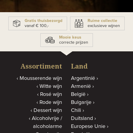
Gratis thuisbezorgd
Ruime collectie
vanaf € 100,-
exclusieve wijnen
Mooie keus
correcte prijzen
Assortiment
Land
Mousserende wijn
Argentinië
Witte wijn
Armenië
Rosé wijn
België
Rode wijn
Bulgarije
Dessert wijn
Chili
Alcoholvrije /
Duitsland
alcoholarme
Europese Unie