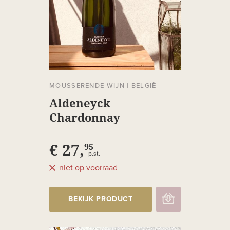
MOUSSERENDE WIJN
|
BELGIË
Aldeneyck
Chardonnay
Heerenlaak Brut
€ 27,
95
p.st.
niet op voorraad
BEKIJK PRODUCT