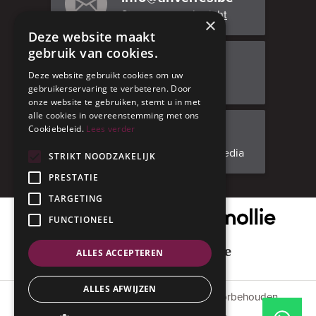
Stuur ons een bericht
×
Deze website maakt
gebruik van cookies.
Bezoek ons
Deze website gebruikt cookies om uw
Adresgegevens
gebruikerservaring te verbeteren. Door
onze website te gebruiken, stemt u in met
alle cookies in overeenstemming met ons
Cookiebeleid.
Lees verder
Facebook
Volg ons op social media
STRIKT NOODZAKELIJK
PRESTATIE
TARGETING
Onze veilige betaalpartner
FUNCTIONEEL
Geniet met mate
ALLES ACCEPTEREN
ALLES AFWIJZEN
© 2015 - 2026 Anverres. Alle rechten voorbehouden.
#codedwithlove by
Codelines
.