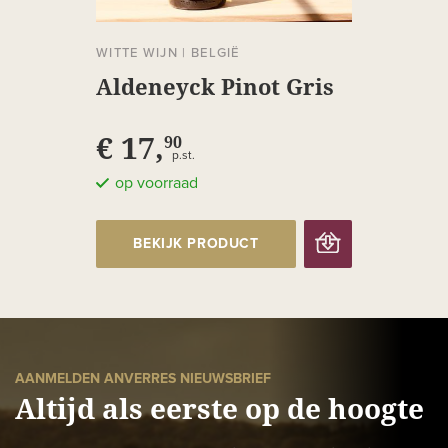
WITTE WIJN
|
BELGIË
Aldeneyck Pinot Gris
€ 17,
90
p.st.
op voorraad
BEKIJK PRODUCT
AANMELDEN ANVERRES NIEUWSBRIEF
Altijd als eerste op de hoogte