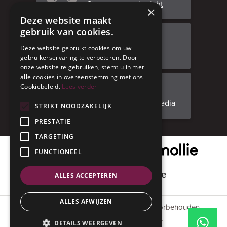
Stuur ons een bericht
×
Deze website maakt
gebruik van cookies.
Bezoek ons
Deze website gebruikt cookies om uw
Adresgegevens
gebruikerservaring te verbeteren. Door
onze website te gebruiken, stemt u in met
alle cookies in overeenstemming met ons
Cookiebeleid.
Lees verder
Facebook
Volg ons op social media
STRIKT NOODZAKELIJK
PRESTATIE
TARGETING
Onze veilige betaalpartner
FUNCTIONEEL
Geniet met mate
ALLES ACCEPTEREN
ALLES AFWIJZEN
© 2015 - 2026 Anverres. Alle rechten voorbehouden.
#codedwithlove by
Codelines
.
DETAILS WEERGEVEN