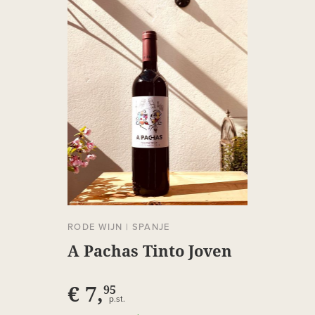
RODE WIJN
|
SPANJE
A Pachas Tinto Joven
€ 7,
95
p.st.