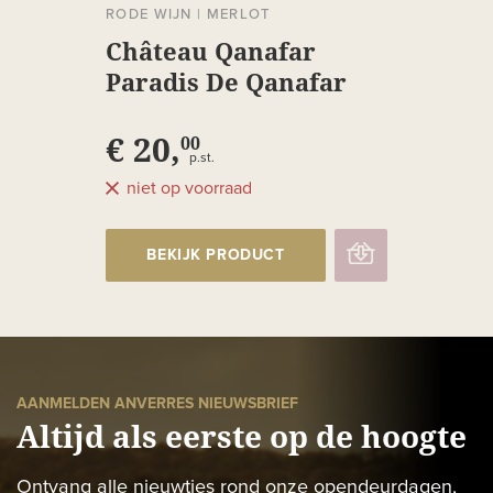
RODE WIJN
|
MERLOT
Château Qanafar
Paradis De Qanafar
€ 20,
00
p.st.
niet op voorraad
BEKIJK PRODUCT
AANMELDEN ANVERRES NIEUWSBRIEF
Altijd als eerste op de hoogte
Ontvang alle nieuwtjes rond onze opendeurdagen,