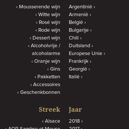
Mousserende wijn
Argentinië
Witte wijn
Armenië
Rosé wijn
België
Rode wijn
Bulgarije
Dessert wijn
Chili
Alcoholvrije /
Duitsland
alcoholarme
Europese Unie
Oranje wijn
Frankrijk
Gins
Georgië
Pakketten
Italië
Accessoires
Geschenkbonnen
Streek
Jaar
Alsace
2018
AOP Sambre et Meuse
2017