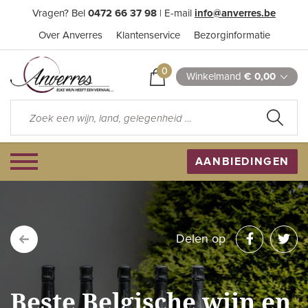
Vragen? Bel
0472 66 37 98
| E-mail
info@anverres.be
Over Anverres
Klantenservice
Bezorginformatie
0
Winkelmand
€ 0,00
AANBIEDINGEN
Delen op
Beste Belgische wijn en