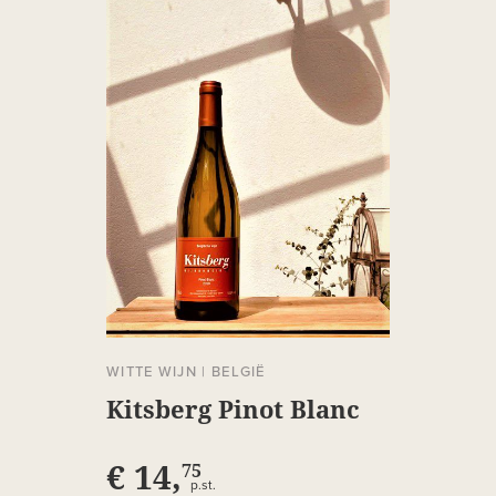
WITTE WIJN
|
BELGIË
Kitsberg Pinot Blanc
€ 14,
75
p.st.