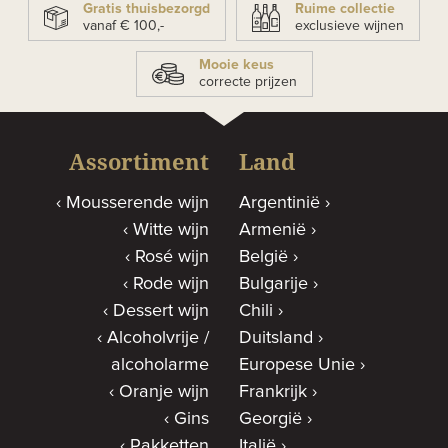
Gratis thuisbezorgd
Ruime collectie
vanaf € 100,-
exclusieve wijnen
Mooie keus
correcte prijzen
Assortiment
Land
Mousserende wijn
Argentinië
Witte wijn
Armenië
Rosé wijn
België
Rode wijn
Bulgarije
Dessert wijn
Chili
Alcoholvrije /
Duitsland
alcoholarme
Europese Unie
Oranje wijn
Frankrijk
Gins
Georgië
Pakketten
Italië