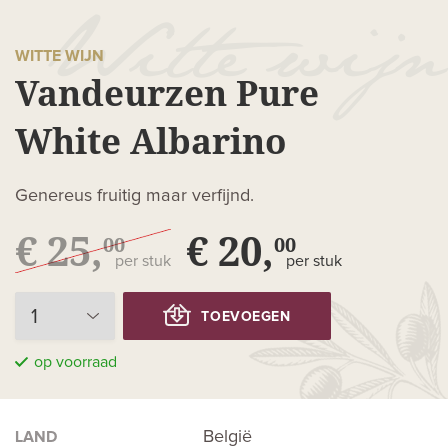
WITTE WIJN
Vandeurzen Pure
White Albarino
Genereus fruitig maar verfijnd.
€ 25,
€ 20,
00
00
per stuk
per stuk
TOEVOEGEN
op voorraad
België
LAND