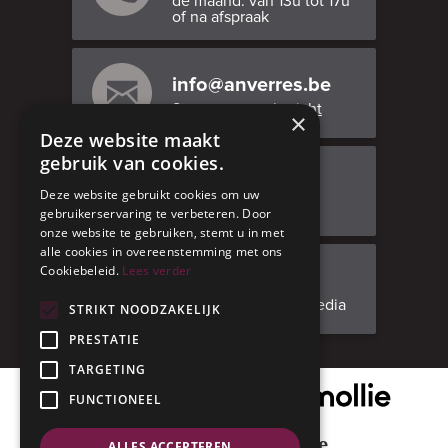
de maand: van 13u tot 17u
of na afspraak
info@anverres.be
Stuur ons een bericht
×
Deze website maakt
gebruik van cookies.
Bezoek ons
Deze website gebruikt cookies om uw
Adresgegevens
gebruikerservaring te verbeteren. Door
onze website te gebruiken, stemt u in met
alle cookies in overeenstemming met ons
Cookiebeleid.
Lees verder
Facebook
Volg ons op social media
STRIKT NOODZAKELIJK
PRESTATIE
TARGETING
Onze veilige betaalpartner
FUNCTIONEEL
Geniet met mate
ALLES ACCEPTEREN