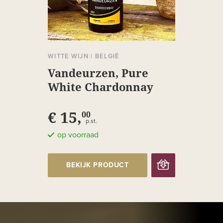
WITTE WIJN
|
BELGIË
Vandeurzen, Pure
White Chardonnay
€ 15,
00
p.st.
op voorraad
BEKIJK PRODUCT