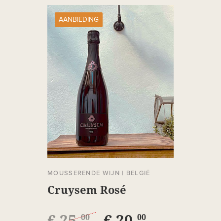
AANBIEDING
MOUSSERENDE WIJN
|
BELGIË
Cruysem Rosé
€ 25,
€ 20,
00
00