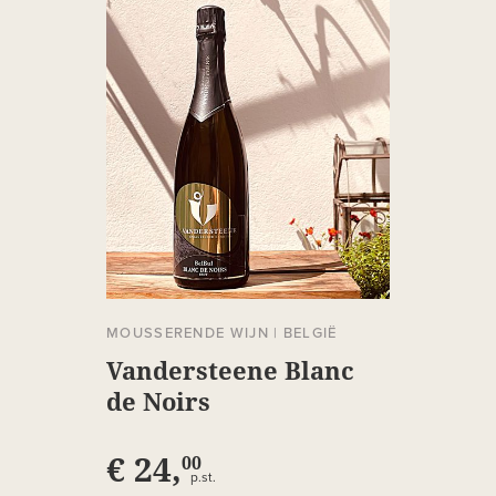
MOUSSERENDE WIJN
|
BELGIË
Vandersteene Blanc
de Noirs
€ 24,
00
p.st.