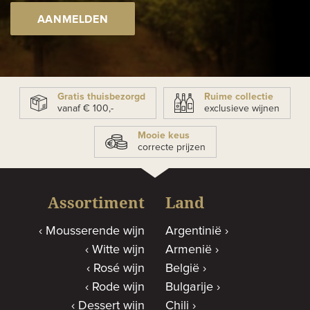
AANMELDEN
Gratis thuisbezorgd
Ruime collectie
vanaf € 100,-
exclusieve wijnen
Mooie keus
correcte prijzen
Assortiment
Land
Mousserende wijn
Argentinië
Witte wijn
Armenië
Rosé wijn
België
Rode wijn
Bulgarije
Dessert wijn
Chili