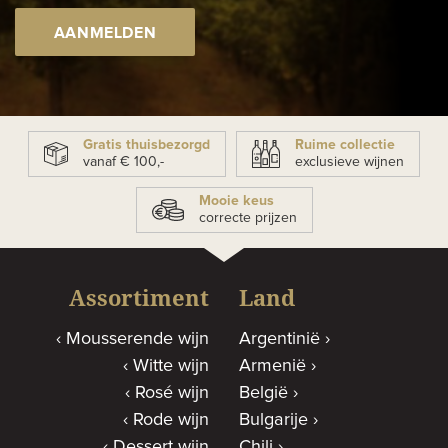
AANMELDEN
Gratis thuisbezorgd
Ruime collectie
vanaf € 100,-
exclusieve wijnen
Mooie keus
correcte prijzen
Assortiment
Land
Mousserende wijn
Argentinië
Witte wijn
Armenië
Rosé wijn
België
Rode wijn
Bulgarije
Dessert wijn
Chili