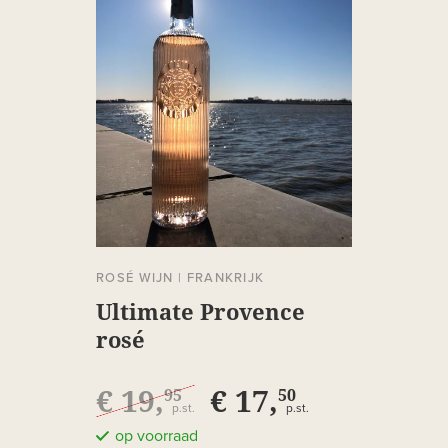
ROSÉ WIJN
|
FRANKRIJK
Ultimate Provence
rosé
€ 19,
€ 17,
95
50
p.st.
p.st.
op voorraad