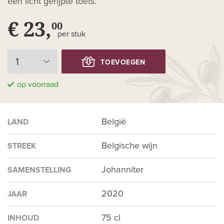
een licht gerijpte toets.
€ 23,
00
per stuk
TOEVOEGEN
op voorraad
België
LAND
Belgische wijn
STREEK
Johanniter
SAMENSTELLING
2020
JAAR
75 cl
INHOUD