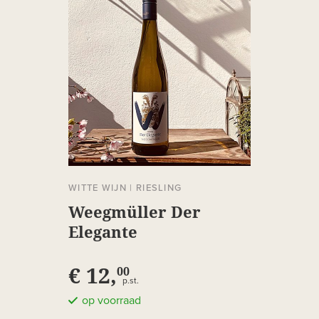
WITTE WIJN
|
RIESLING
Weegmüller Der
Elegante
€ 12,
00
p.st.
op voorraad