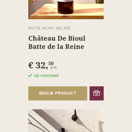
WITTE WIJN
|
BELGIË
Château De Bioul
Batte de la Reine
Réserve
€ 32,
50
p.st.
op voorraad
BEKIJK PRODUCT