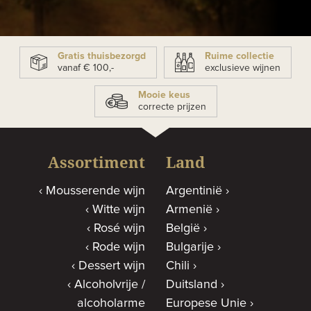
Gratis thuisbezorgd
Ruime collectie
vanaf € 100,-
exclusieve wijnen
Mooie keus
correcte prijzen
Assortiment
Land
Mousserende wijn
Argentinië
Witte wijn
Armenië
Rosé wijn
België
Rode wijn
Bulgarije
Dessert wijn
Chili
Alcoholvrije /
Duitsland
alcoholarme
Europese Unie