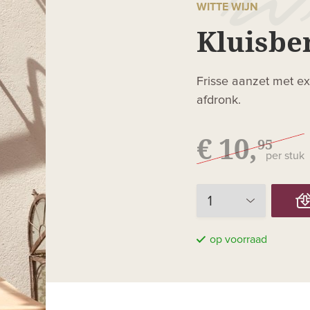
WITTE WIJN
Kluisbe
Frisse aanzet met exot
afdronk.
€ 10,
95
per stuk
op voorraad