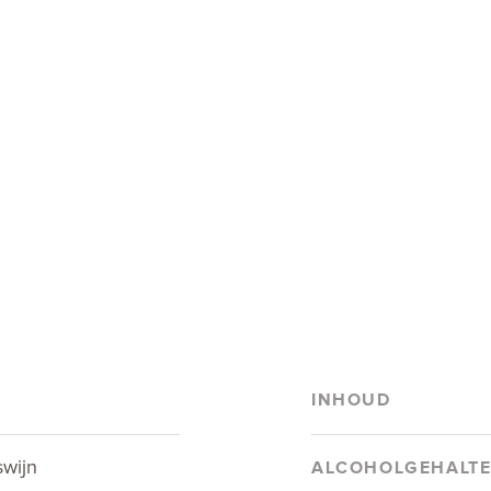
INHOUD
swijn
ALCOHOLGEHALT