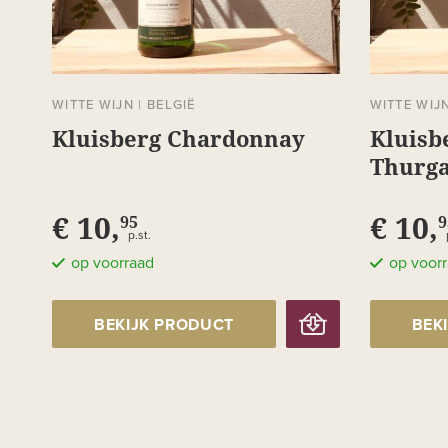
WITTE WIJN
|
BELGIË
WITTE WIJ
Kluisberg Chardonnay
Kluisb
Thurg
€ 10,
€ 10,
95
9
p.st.
op voorraad
op voor
BEKIJK PRODUCT
BEK