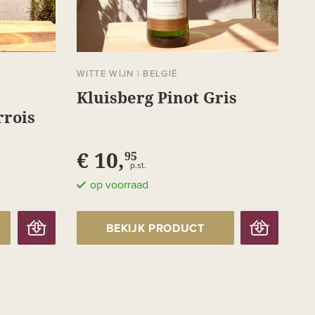
WITTE WIJN
|
BELGIË
Kluisberg Pinot Gris
rois
€ 10,
95
p.st.
op voorraad
BEKIJK PRODUCT