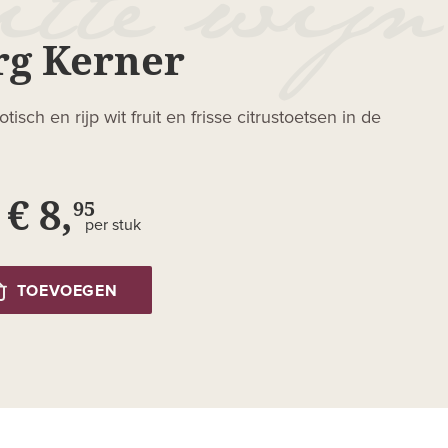
rg Kerner
isch en rijp wit fruit en frisse citrustoetsen in de
€ 8,
95
per stuk
TOEVOEGEN