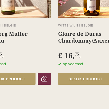
N
|
BELGIË
WITTE WIJN
|
BELGIË
erg Müller
Gloire de Duras
au
Chardonnay/Auxer
€ 16,
5
75
p.st.
p.st.
raad
op voorraad
IJK PRODUCT
BEKIJK PRODUCT