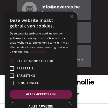
info@anverres.be
Stuur ons een bericht
×
Deze website maakt
gebruik van cookies.
Bezoek ons
Deze website gebruikt cookies om uw
Adresgegevens
gebruikerservaring te verbeteren. Door
onze website te gebruiken, stemt u in met
alle cookies in overeenstemming met ons
Cookiebeleid.
Lees verder
Facebook
Volg ons op social media
STRIKT NOODZAKELIJK
PRESTATIE
TARGETING
Onze veilige betaalpartner
FUNCTIONEEL
Geniet met mate
ALLES ACCEPTEREN
ALLES AFWIJZEN