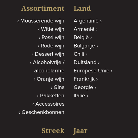
Assortiment
Land
Mousserende wijn
Argentinië
Witte wijn
Armenië
Rosé wijn
België
Rode wijn
Bulgarije
Dessert wijn
Chili
Alcoholvrije /
Duitsland
alcoholarme
Europese Unie
Oranje wijn
Frankrijk
Gins
Georgië
Pakketten
Italië
Accessoires
Geschenkbonnen
Streek
Jaar