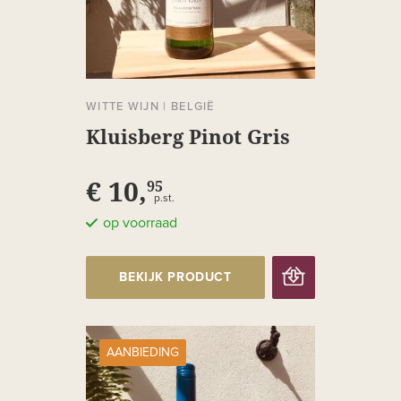
WITTE WIJN
|
BELGIË
Kluisberg Pinot Gris
€ 10,
95
p.st.
op voorraad
BEKIJK PRODUCT
AANBIEDING