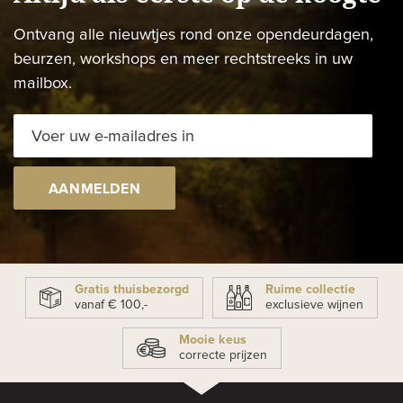
Ontvang alle nieuwtjes rond onze opendeurdagen,
beurzen, workshops en meer rechtstreeks in uw
mailbox.
AANMELDEN
Gratis thuisbezorgd
Ruime collectie
vanaf € 100,-
exclusieve wijnen
Mooie keus
correcte prijzen