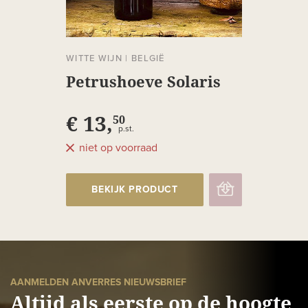
WITTE WIJN
|
BELGIË
Petrushoeve Solaris
€ 13,
50
p.st.
niet op voorraad
BEKIJK PRODUCT
AANMELDEN ANVERRES NIEUWSBRIEF
Altijd als eerste op de hoogte