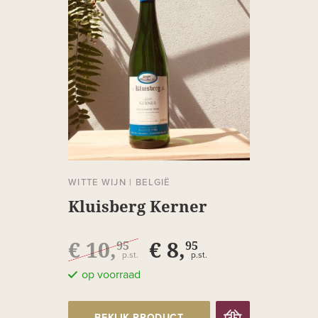
WITTE WIJN
|
BELGIË
Kluisberg Kerner
€ 10,
€ 8,
95
95
p.st.
p.st.
op voorraad