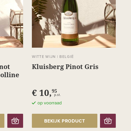
WITTE WIJN
|
BELGIË
not
Kluisberg Pinot Gris
olline
€ 10,
95
p.st.
op voorraad
BEKIJK PRODUCT