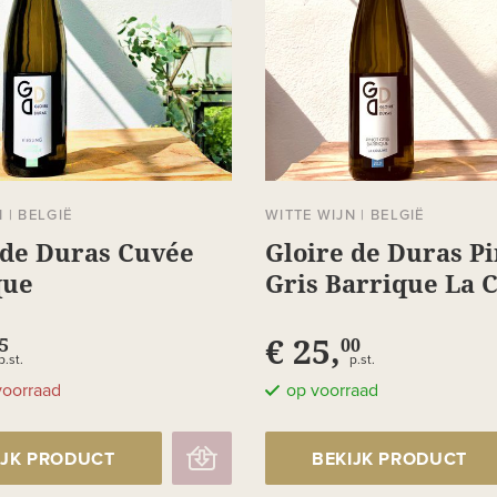
N
|
BELGIË
WITTE WIJN
|
BELGIË
 de Duras Cuvée
Gloire de Duras Pi
que
Gris Barrique La C
€ 25,
5
00
p.st.
p.st.
voorraad
op voorraad
IJK PRODUCT
BEKIJK PRODUCT