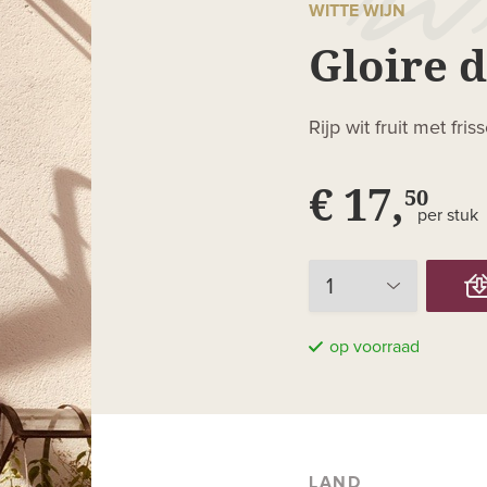
WITTE WIJN
Gloire d
Rijp wit fruit met fri
€ 17,
50
per stuk
op voorraad
LAND