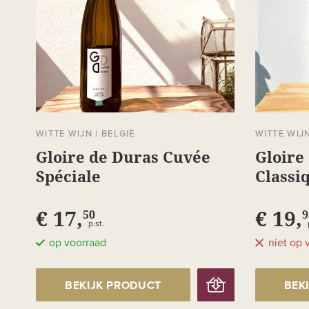
WITTE WIJN
|
BELGIË
WITTE WIJ
Gloire de Duras Cuvée
Gloire
Spéciale
Classi
€ 17,
€ 19,
50
9
p.st.
op voorraad
niet op 
BEKIJK PRODUCT
BEK