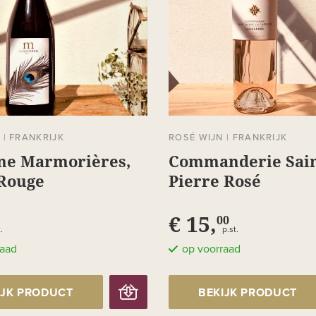
N
|
FRANKRIJK
ROSÉ WIJN
|
FRANKRIJK
ne Marmorières,
Commanderie Sai
Rouge
Pierre Rosé
€ 15,
00
.
p.st.
raad
op voorraad
IJK PRODUCT
BEKIJK PRODUCT