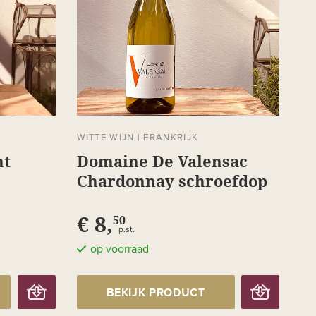
WITTE WIJN
|
FRANKRIJK
nt
Domaine De Valensac
Chardonnay schroefdop
€ 8,
50
p.st.
op voorraad
BEKIJK PRODUCT