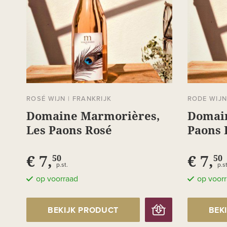
ROSÉ WIJN
|
FRANKRIJK
RODE WIJ
Domaine Marmorières,
Domai
Les Paons Rosé
Paons 
€ 7,
€ 7,
50
50
p.st.
p.st
op voorraad
op voor
BEKIJK PRODUCT
BEK