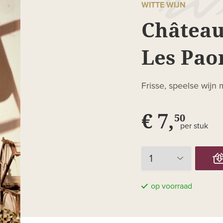
WITTE WIJN
Château
Les Pao
Frisse, speelse wijn 
€ 7,
50
per stuk
op voorraad