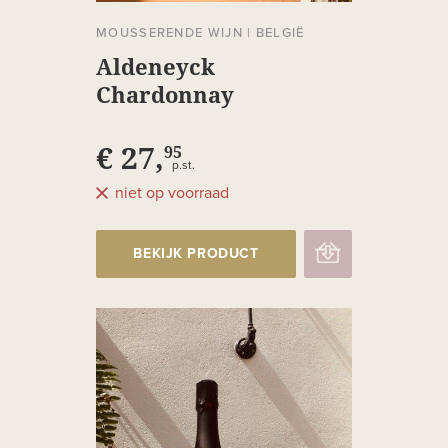
MOUSSERENDE WIJN
|
BELGIË
Aldeneyck
Chardonnay
Heerenlaak Brut
€ 27,
95
p.st.
niet op voorraad
BEKIJK PRODUCT