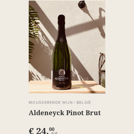
MOUSSERENDE WIJN
|
BELGIË
Aldeneyck Pinot Brut
€ 24,
00
p.st.