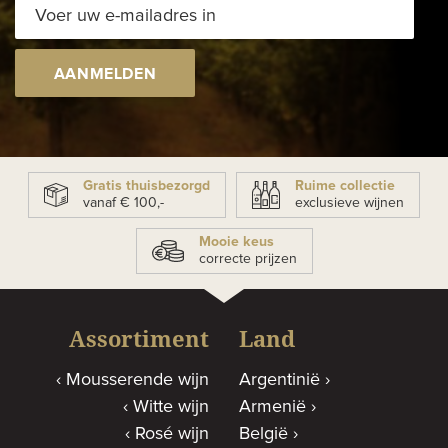
AANMELDEN
Gratis thuisbezorgd
Ruime collectie
vanaf € 100,-
exclusieve wijnen
Mooie keus
correcte prijzen
Assortiment
Land
Mousserende wijn
Argentinië
Witte wijn
Armenië
Rosé wijn
België